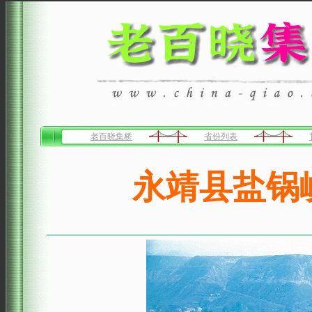
老百晓集桥
省份列表
永靖县盐锅