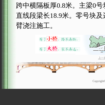
跨中横隔板厚0.8米。主梁0
直线段梁长18.9米。零号
臂浇注施工。
上一
Copyrigh