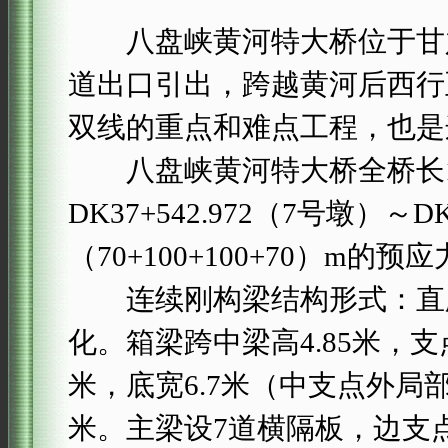
八盘峡黄河特大桥位于甘肃
道出口引出，跨越黄河后西行至
双线的重点和难点工程，也是
八盘峡黄河特大桥全桥长1.3
DK37+542.972（7号墩）～
（70+100+100+70）m
连续刚构梁结构形式：直腹
化。箱梁跨中梁高4.85米，支点
米，底宽6.7米（中支点外局部加
米。主梁设7道横隔板，边支点