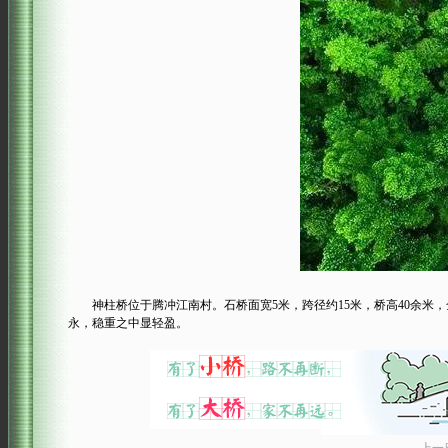
神柱桥位于腾冲江南村。石桥面宽5米，跨径约15米，桥高40余米
永，稳重之中显轻盈。