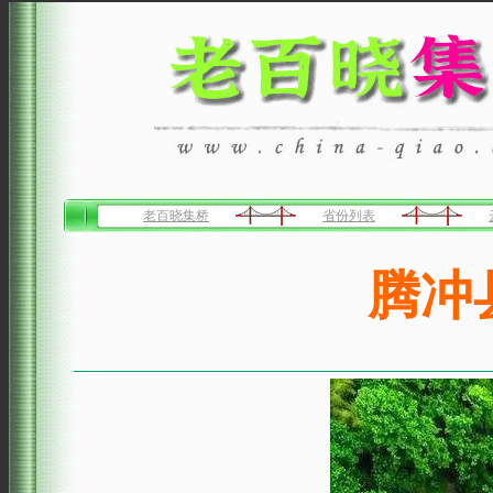
老百晓集桥
省份列表
腾冲