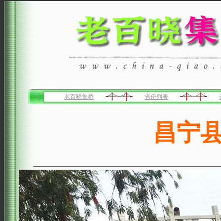
老百晓集桥
省份列表
昌宁