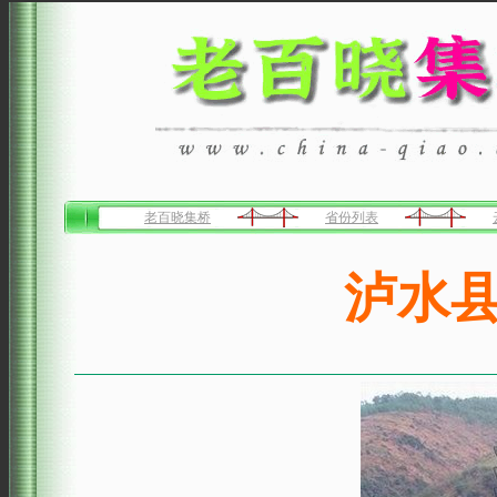
老百晓集桥
省份列表
泸水