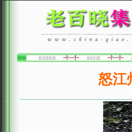
老百晓集桥
省份列表
怒江