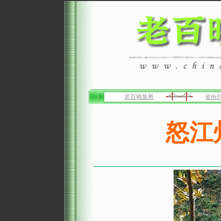
老百晓集桥
省份
怒江