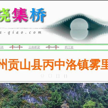
列表
云南桥梁
怒江篇
州贡山县丙中洛镇雾
〈〉〔〕［］｛｝