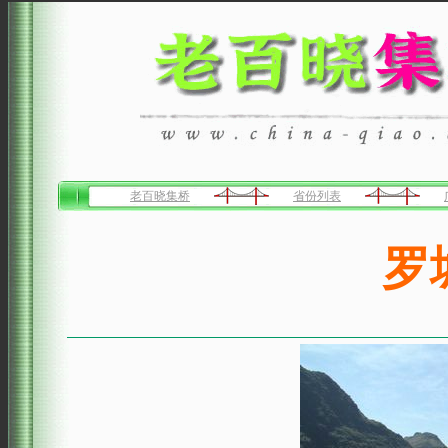
老百晓集桥
省份列表
罗