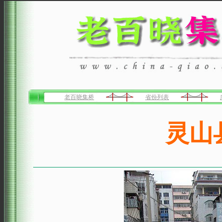
老百晓集桥
省份列表
灵山