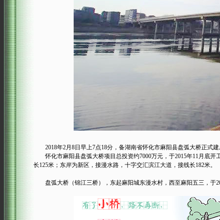
2018年2月8日早上7点18分，备湖南省怀化市麻阳县盘弧大桥正式
怀化市麻阳县盘弧大桥项目总投资约7000万元，于2015年11月底开
长125米；东岸为新区，接漫水路，十字交汇滨江大道，接线长182米。
盘弧大桥（锦江三桥），东起麻阳城东漫水村，西至麻阳五三，于2015年