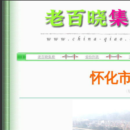
老百晓集桥
省份列表
怀化
〈