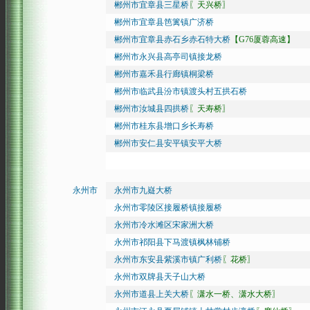
郴州市宜章县三星桥
〖天兴桥〗
郴州市宜章县笆篱镇广济桥
郴州市宜章县赤石乡赤石特大桥
【G76厦蓉高速】
郴州市永兴县高亭司镇接龙桥
郴州市嘉禾县行廊镇桐梁桥
郴州市临武县汾市镇渡头村五拱石桥
郴州市汝城县四拱桥
〖天寿桥〗
郴州市桂东县增口乡长寿桥
郴州市安仁县安平镇安平大桥
永州市
永州市九嶷大桥
永州市零陵区接履桥镇接履桥
永州市冷水滩区宋家洲大桥
永州市祁阳县下马渡镇枫林铺桥
永州市东安县紫溪市镇广利桥
〖花桥〗
永州市双牌县天子山大桥
永州市道县上关大桥
〖潇水一桥、潇水大桥〗