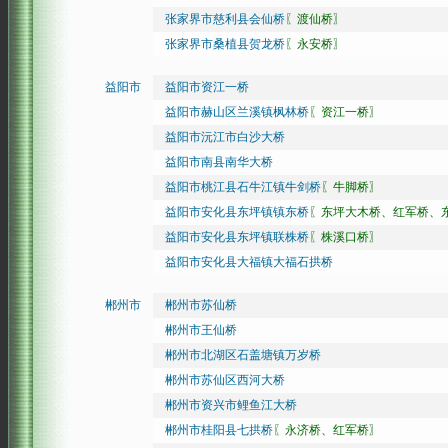
张家界市慈利县会仙桥
〖渡仙桥〗
张家界市桑植县贺龙桥
〖永安桥〗
益阳市
益阳市资江一桥
益阳市赫山区兰溪镇枫林桥
〖资江一桥〗
益阳市沅江市白沙大桥
益阳市南县南华大桥
益阳市桃江县石牛江镇牛剑桥
〖牛脚桥〗
益阳市安化县东坪镇镇东桥
〖东坪大木桥、红军桥、
益阳市安化县东坪镇联株桥
〖株溪口桥〗
益阳市安化县大福镇大福石拱桥
郴州市
郴州市苏仙桥
郴州市王仙桥
郴州市北湖区石盖塘镇万岁桥
郴州市苏仙区西河大桥
郴州市资兴市鲤鱼江大桥
郴州市桂阳县七拱桥
〖永济桥、红军桥〗