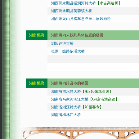
湘西州永顺县猛洞河特大桥
【永吉高速桥】
湘西州永顺县芙蓉镇大桥
湘西州龙山县捞车惹巴拉土家风雨桥
湖南桥梁
湖南境内未找到具体位置的桥梁
浏阳达浒大桥
张罗一级路依溪大桥
湖南桥梁
湖南境内跨县市的桥梁
湖南省澧水特大桥
【湘S10张花高速】
湖南省马家河湘江大桥
【G4京港澳高速】
湖南省湘江特大桥
【沪昆客专】
湖南省柳林江大桥