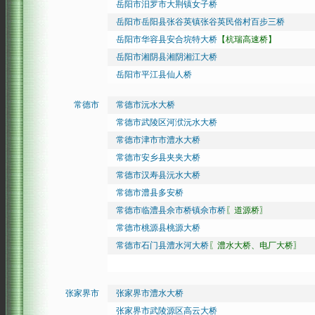
岳阳市汨罗市大荆镇女子桥
岳阳市岳阳县张谷英镇张谷英民俗村百步三桥
岳阳市华容县安合垸特大桥
【杭瑞高速桥】
岳阳市湘阴县湘阴湘江大桥
岳阳市平江县仙人桥
常德市
常德市沅水大桥
常德市武陵区河洑沅水大桥
常德市津市市澧水大桥
常德市安乡县夹夹大桥
常德市汉寿县沅水大桥
常德市澧县多安桥
常德市临澧县佘市桥镇佘市桥
〖道源桥〗
常德市桃源县桃源大桥
常德市石门县澧水河大桥
〖澧水大桥、电厂大桥〗
张家界市
张家界市澧水大桥
张家界市武陵源区高云大桥