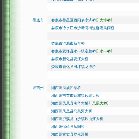
娄底市
娄底市娄星区西阳乡永济桥
〖大埠桥〗
娄底市冷水江市沙塘湾街道柳溪风雨桥
娄底市涟源市新车桥
娄底市双峰县永丰镇定胜桥
〖永丰桥〗
娄底市新化县资江大桥
娄底市新化县田坪镇龙潭桥
湘西州
湘西州民族团结桥
湘西州吉首市矮寨镇矮寨大桥
湘西州凤凰县南华大桥
〖凤凰大桥〗
湘西州凤凰县乌巢河大桥
湘西州泸溪县白沙镇铁山河大桥
湘西州保靖县岳阳桥
湘西州古丈县罗依溪桥