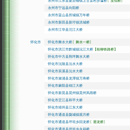
永州市江永县夏层铺镇上甘棠村步瀛桥
〖度仙桥〗
永州市宁远县向阳桥
永州市蓝山县所城镇万年桥
永州市新田县新圩镇洪城桥
永州市江华县沱江大桥
怀化市
怀化市舞水大桥
〖舞水一桥〗
怀化市洪江市黔城镇沅江大桥
【枝柳铁路桥】
怀化市中方县荆坪舞水大桥
怀化市沅陵县沅水大桥
怀化市辰溪县沅水大桥
怀化市溆浦县龙潭镇万寿桥
怀化市麻阳县锦江大桥
怀化市新晃县晃州镇晃州风雨桥
怀化市芷江县和平大桥
怀化市靖州县江东大桥
怀化市通道县陇城镇观月桥
怀化市通道县坪坦乡回龙桥
〖迥龙桥〗
怀化市通道县坪坦乡永福桥