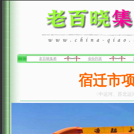
老百晓集桥
省份列表
宿迁市
〈中运河、苏北运