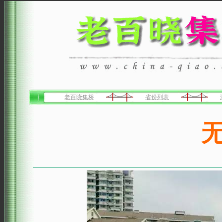
老百晓集桥
省份列表