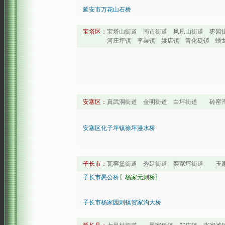
延安市万花山石桥
宝塔区：
宝塔山街道 南市街道 凤凰山街道 枣园
河庄坪镇 李渠镇 姚店镇 青化砭镇 蟠龙镇 
安塞区：
真武洞街道 金明街道 白坪街道 砖窑湾
安塞区化子坪镇徐坪漫水桥
子长市：
瓦窑堡街道 秀延街道 栾家坪街道 玉家
子长市愚公桥
〖杨家元则桥〗
子长市杨家园则镇贺家沟大桥