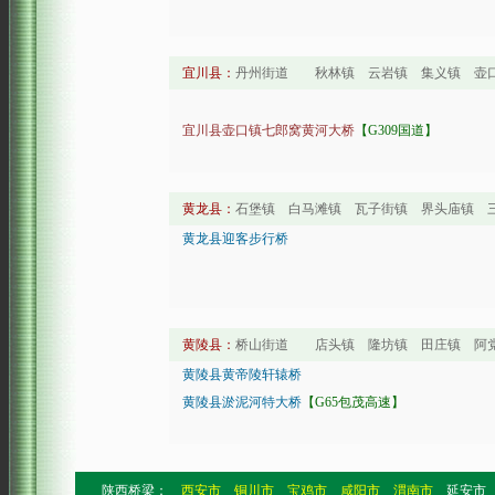
宜川县：
丹州街道 秋林镇 云岩镇 集义镇 壶
宜川县壶口镇七郎窝黄河大桥
【G309国道】
黄龙县：
石堡镇 白马滩镇 瓦子街镇 界头庙镇
黄龙县迎客步行桥
黄陵县：
桥山街道 店头镇 隆坊镇 田庄镇 阿
黄陵县黄帝陵轩辕桥
黄陵县淤泥河特大桥
【G65包茂高速】
陕西桥梁：
西安市
铜川市
宝鸡市
咸阳市
渭南市
延安市