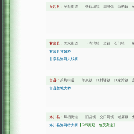
吴起县：
吴起街道 铁边城镇 周湾镇 白豹镇 长
甘泉县：
美水街道 下寺湾镇 道镇 石门镇 桥
甘泉县甘泉桥
甘泉县洛河六线桥
富县：
茶坊街道 羊泉镇 张村驿镇 张家湾镇 
富县鄜城大桥
洛川县：
凤栖街道 旧县镇 交口河镇 老庙镇 土
洛川县洛河特大桥
【G65黄延、包茂高速】