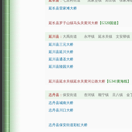
延长县：
七里村街道 黑家堡镇 郑庄镇 张家滩镇
延长县雷家滩大桥
延长县罗子山镇马头关黄河大桥
【G520国道】
延川县：
大禹街道 永坪镇 延水关镇 文安驿镇 
延川县三元大桥
延川县延川大桥
延川县通圣大桥
延川县陵园大桥
延川县延水关镇延水关黄河公路大桥
【G341黄海线】
志丹县：
保安街道 杏河镇 顺宁镇 旦八镇 金
志丹县城南大桥
志丹县川口大桥
志丹县保安街道彩虹大桥